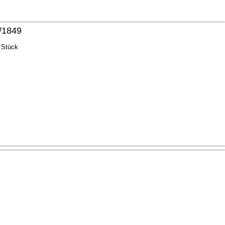
/1849
 Stück